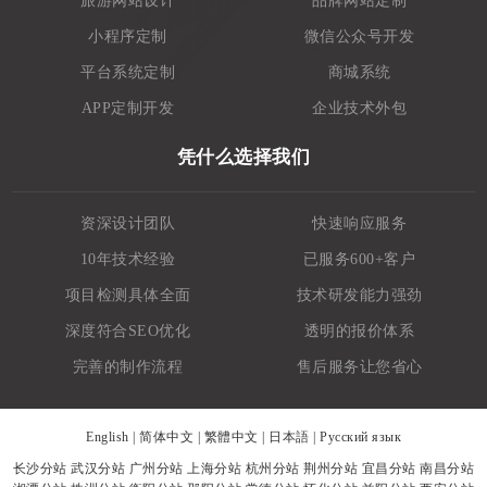
旅游网站设计
品牌网站定制
小程序定制
微信公众号开发
平台系统定制
商城系统
APP定制开发
企业技术外包
凭什么选择我们
资深设计团队
快速响应服务
10年技术经验
已服务600+客户
项目检测具体全面
技术研发能力强劲
深度符合SEO优化
透明的报价体系
完善的制作流程
售后服务让您省心
English
|
简体中文
|
繁體中文
|
日本語
|
Русский язык
长沙分站
武汉分站
广州分站
上海分站
杭州分站
荆州分站
宜昌分站
南昌分站